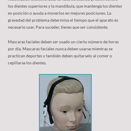
Formularios Del Paciente
Retenedores
Promociones
los dientes superiores y la mandíbula, que mantenga los dientes
en posición o ayuda a moverlos en mejores posiciones. La
Glosario De Ortodoncia
Aparatos Ortodonticos
gravedad del problema determina el tiempo que el aparato es
necesario usar. Para suceder, tienes que ser consistente.
Preguntas Frecuentes
Cirugia Ortognática
Higiene Dental
Mascaras faciales deben ser usado un cierto número de horas
por día. Mascaras faciales nunca deben usarse mientras se
Comiendo Con Frenillos
practican deportes y también deben quitarselo al comer o
cepillarse los dientes.
Antes/Después
Problemas Comunes
Tecnologías Nuevas