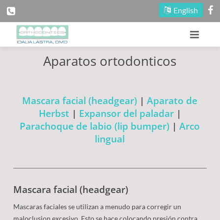
English
Aparatos ortodonticos
Página Principal
Nuestra Oficina
Mascara facial (headgear)
|
Aparato de
Información Del Paciente
Acerca De Nuestros Doctores
Herbst
|
Expansor del paladar
|
Parachoque de labio (lip bumper)
|
Arco
Tratamientos
Conozca A Nuestro Equipo
Primera Consulta
lingual
Zonas De Diverción
Mapas Y Direcciones
Razones Para Tratamiento
Tratamiento Para Niños
Contáctenos
Visite Nuestra Oficina
Información De Pago
Tratamiento Para Adultos
Concursos
Mascara facial (headgear)
Blog
Información De Citas
Tipos De Frenillos (Aparatos)
Boletín/Eventos
Mascaras faciales se utilizan a menudo para corregir un
maloclusion excesivo. Esto se hace colocando presión contra