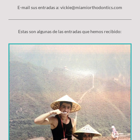
Formularios Del Paciente
Retenedores
Promociones
E-mail sus entradas a: vickie@miamiorthodontics.com
Glosario De Ortodoncia
Aparatos Ortodonticos
Preguntas Frecuentes
Cirugia Ortognática
Estas son algunas de las entradas que hemos recibido:
Higiene Dental
Comiendo Con Frenillos
Antes/Después
Problemas Comunes
Tecnologías Nuevas