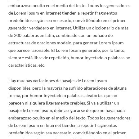
Formularios Del Paciente
Retenedores
Promociones
embarazoso oculto en el medio del texto. Todos los generadores
de Lorem Ipsum en Internet tienden a repetir fragmentos
Glosario De Ortodoncia
Aparatos Ortodonticos
predefinidos según sea necesario, convirtiéndolo en el primer
generador verdadero en Internet. Utiliza un diccionario de más
Preguntas Frecuentes
Cirugia Ortognática
de 200 palabras en latín, combinado con un puñado de
estructuras de oraciones modelo, para generar Lorem Ipsum
Higiene Dental
que parece razonable. El Lorem Ipsum generado, por lo tanto,
siempre está libre de repetición, humor inyectado o palabras no
Comiendo Con Frenillos
características, etc.
Antes/Después
Hay muchas variaciones de pasajes de Lorem Ipsum
Problemas Comunes
disponibles, pero la mayoría ha sufrido alteraciones de alguna
forma, por humor inyectado o palabras aleatorias que no
Tecnologías Nuevas
parecen ni siquiera ligeramente creíbles. Si va a utilizar un
pasaje de Lorem Ipsum, debe asegurarse de que no haya nada
embarazoso oculto en el medio del texto. Todos los generadores
de Lorem Ipsum en Internet tienden a repetir fragmentos
predefinidos según sea necesario, convirtiéndolo en el primer