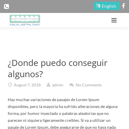
English
Página Principal
Nuestra Oficina
¿Donde puedo conseguir
Información Del Paciente
Acerca De Nuestros Doctores
algunos?
Tratamientos
Conozca A Nuestro Equipo
Primera Consulta
August 7, 2018
admin
No Comments
Zonas De Diverción
Mapas Y Direcciones
Razones Para Tratamiento
Tratamiento Para Niños
Hay muchas variaciones de pasajes de Lorem Ipsum
Contáctenos
Visite Nuestra Oficina
Información De Pago
Tratamiento Para Adultos
Concursos
disponibles, pero la mayoría ha sufrido alteraciones de alguna
forma, por humor inyectado o palabras aleatorias que no
Blog
Información De Citas
Tipos De Frenillos (Aparatos)
Boletín/Eventos
parecen ni siquiera ligeramente creíbles. Si va a utilizar un
pasaje de Lorem Ipsum, debe asegurarse de que no haya nada