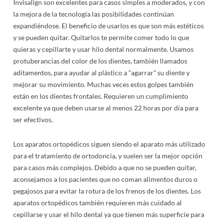
Formularios Del Paciente
Retenedores
Promociones
Invisalign son excelentes para casos simples a moderados, y con
la mejora de la tecnología las posibilidades continúan
Glosario De Ortodoncia
Aparatos Ortodonticos
expandiéndose. El beneficio de usarlos es que son más estéticos
y se pueden quitar. Quitarlos te permite comer todo lo que
Preguntas Frecuentes
Cirugia Ortognática
quieras y cepillarte y usar hilo dental normalmente. Usamos
protuberancias del color de los dientes, también llamados
Higiene Dental
aditamentos, para ayudar al plástico a “agarrar” su diente y
mejorar su movimiento. Muchas veces estos golpes también
Comiendo Con Frenillos
están en los dientes frontales. Requieren un cumplimiento
excelente ya que deben usarse al menos 22 horas por día para
Antes/Después
ser efectivos.
Problemas Comunes
Los aparatos ortopédicos siguen siendo el aparato más utilizado
para el tratamiento de ortodoncia, y suelen ser la mejor opción
Tecnologías Nuevas
para casos más complejos. Debido a que no se pueden quitar,
aconsejamos a los pacientes que no coman alimentos duros o
pegajosos para evitar la rotura de los frenos de los dientes. Los
aparatos ortopédicos también requieren más cuidado al
cepillarse y usar el hilo dental ya que tienen más superficie para