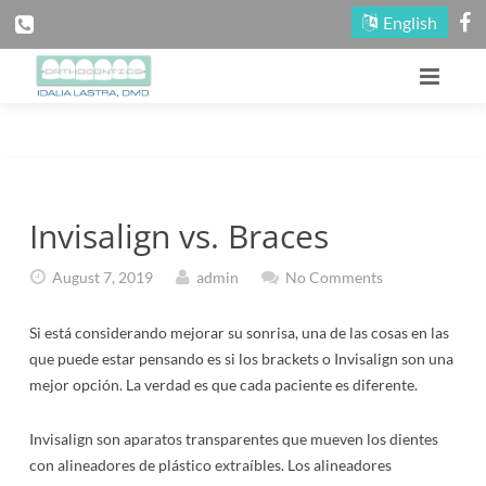
English
Página Principal
Nuestra Oficina
Invisalign vs. Braces
Información Del Paciente
Acerca De Nuestros Doctores
August 7, 2019
admin
No Comments
Tratamientos
Conozca A Nuestro Equipo
Primera Consulta
Zonas De Diverción
Si está considerando mejorar su sonrisa, una de las cosas en las
Mapas Y Direcciones
Razones Para Tratamiento
Tratamiento Para Niños
que puede estar pensando es si los brackets o Invisalign son una
Contáctenos
Visite Nuestra Oficina
Información De Pago
Tratamiento Para Adultos
Concursos
mejor opción. La verdad es que cada paciente es diferente.
Blog
Información De Citas
Tipos De Frenillos (Aparatos)
Boletín/Eventos
Invisalign son aparatos transparentes que mueven los dientes
con alineadores de plástico extraíbles. Los alineadores